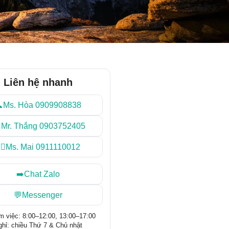
Liên hệ nhanh
Ms. Hòa 0909908838
‍♂️Mr. Thắng 0903752405
‍♀️Ms. Mai 0911110012
➡️Chat Zalo
💬Messenger
m việc: 8:00–12:00, 13:00–17:00
hỉ: chiều Thứ 7 & Chủ nhật