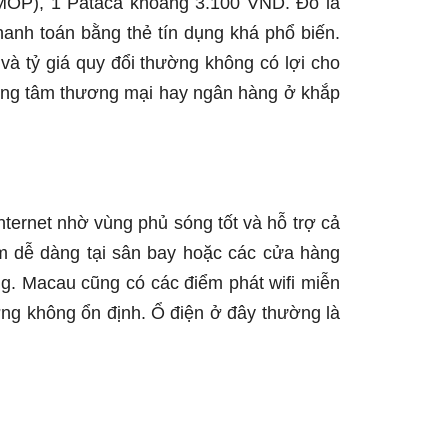
(MOP), 1 Pataca khoảng 3.100 VND. Đô la
nh toán bằng thẻ tín dụng khá phổ biến.
 tỷ giá quy đổi thường không có lợi cho
trung tâm thương mại hay ngân hàng ở khắp
internet nhờ vùng phủ sóng tốt và hỗ trợ cả
m dễ dàng tại sân bay hoặc các cửa hàng
g. Macau cũng có các điểm phát wifi miễn
ờng không ổn định. Ổ điện ở đây thường là