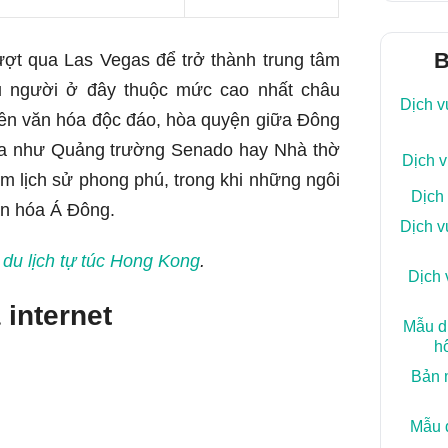
B
ợt qua Las Vegas để trở thành trung tâm
ầu người ở đây thuộc mức cao nhất châu
Dịch v
nền văn hóa độc đáo, hòa quyện giữa Đông
Nha như Quảng trường Senado hay Nhà thờ
Dịch v
 lịch sử phong phú, trong khi những ngôi
Dịch
ăn hóa Á Đông.
Dịch v
du lịch tự túc Hong Kong
.
Dịch 
 internet
Mẫu dị
h
Bản m
Mẫu d