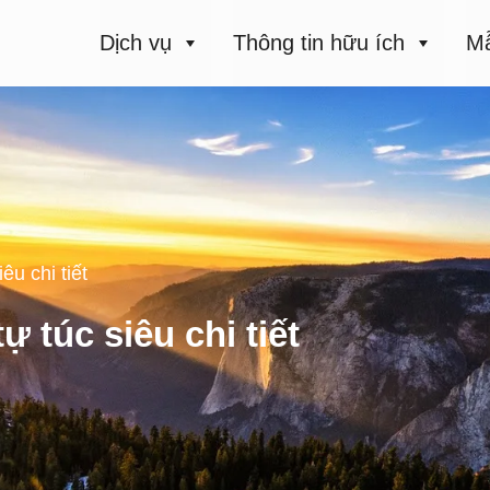
Dịch vụ
Thông tin hữu ích
Mẫ
êu chi tiết
 túc siêu chi tiết