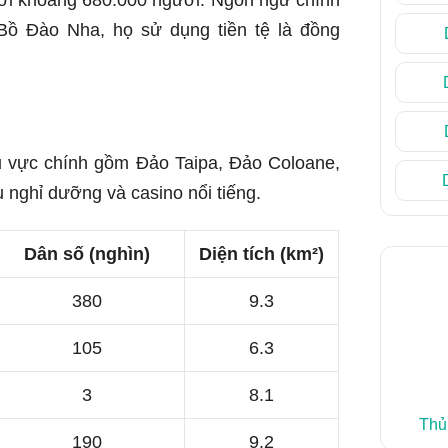
 Bồ Đào Nha, họ sử dụng tiền tệ là đồng
u vực chính gồm Đảo Taipa, Đảo Coloane,
 nghỉ dưỡng và casino nổi tiếng.
Dân số (nghìn)
Diện tích (km²)
380
9.3
105
6.3
3
8.1
Thủ
190
9.2