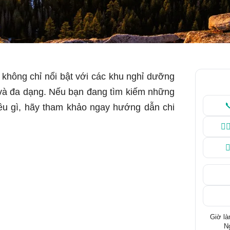
hông chỉ nổi bật với các khu nghỉ dưỡng
và đa dạng. Nếu bạn đang tìm kiếm những

iều gì, hãy tham khảo ngay hướng dẫn chi
💁

Giờ là
Ng