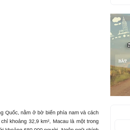
ng Quốc, nằm ở bờ biển phía nam và cách
 chỉ khoảng 32,9 km², Macau là một trong
với khoảng 680.000 người. Ngôn ngữ chính