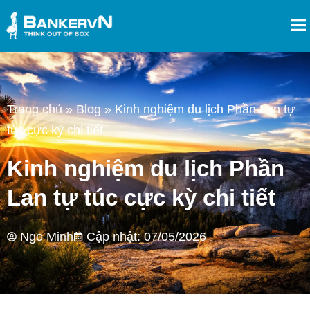
Trang chủ
»
Blog
»
Kinh nghiệm du lịch Phần Lan tự
túc cực kỳ chi tiết
Kinh nghiệm du lịch Phần
Lan tự túc cực kỳ chi tiết
Ngo Minh
Cập nhật: 07/05/2026