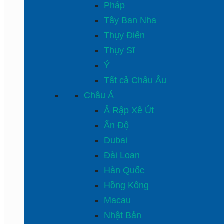
Pháp
Tây Ban Nha
Thụy Điển
Thụy Sĩ
Ý
Tất cả Châu Âu
Châu Á
Ả Rập Xê Út
Ấn Độ
Dubai
Đài Loan
Hàn Quốc
Hồng Kông
Macau
Nhật Bản