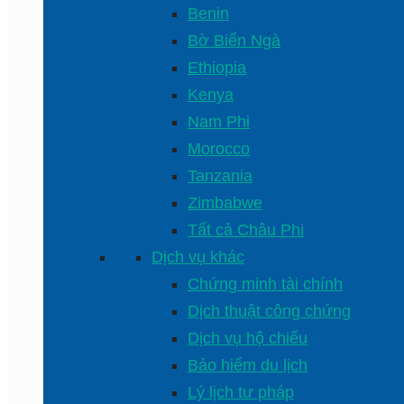
Benin
Bờ Biển Ngà
Ethiopia
Kenya
Nam Phi
Morocco
Tanzania
Zimbabwe
Tất cả Châu Phi
Dịch vụ khác
Chứng minh tài chính
Dịch thuật công chứng
Dịch vụ hộ chiếu
Bảo hiểm du lịch
Lý lịch tư pháp