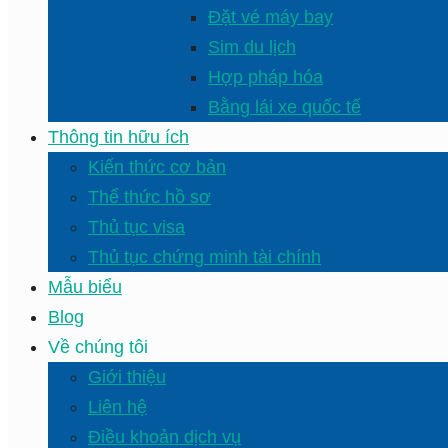
Đặt vé máy bay
Sim du lịch
Hợp pháp hóa
Bằng lái xe quốc tế
Thông tin hữu ích
Kiến thức cơ bản
Thể thức hồ sơ
Thủ tục visa
Thủ tục chứng minh tài chính
Mẫu biểu
Blog
Về chúng tôi
Giới thiệu
Liên hệ
Điều khoản dịch vụ