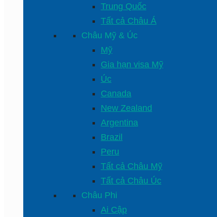
Trung Quốc
Tất cả Châu Á
Châu Mỹ & Úc
Mỹ
Gia hạn visa Mỹ
Úc
Canada
New Zealand
Argentina
Brazil
Peru
Tất cả Châu Mỹ
Tất cả Châu Úc
Châu Phi
Ai Cập