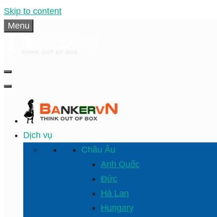
Skip to content
Menu
Dịch vụ
Châu Âu
Anh Quốc
Đức
Hà Lan
Hungary